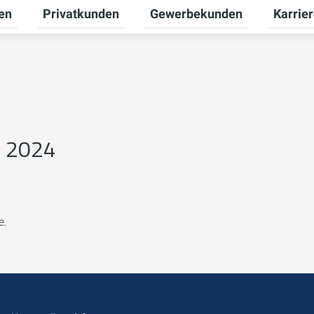
en
Privatkunden
Gewerbekunden
Karrie
Untermenü für Erneuerbare Energien umschalten
Untermenü für Privatkunden u
Untermen
l 2024
e.