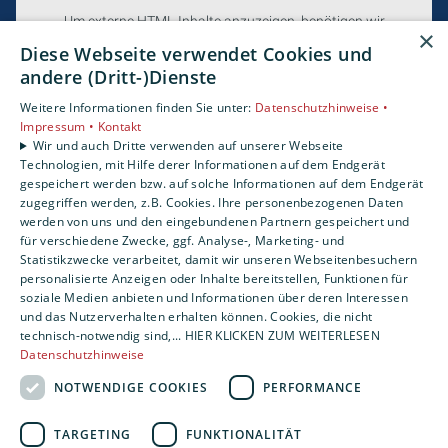
Um externe HTML-Inhalte anzuzeigen, benötigen wir
×
Ihre Einwilligung.
Diese Webseite verwendet Cookies und
Weitere Informationen finden Sie in unserer
andere (Dritt-)Dienste
Datenschutzerklärung.
Weitere Informationen finden Sie unter:
Datenschutzhinweise •
Impressum •
Kontakt
Wir und auch Dritte verwenden auf unserer Webseite
Cookie-Einstellungen öffnen
Technologien, mit Hilfe derer Informationen auf dem Endgerät
gespeichert werden bzw. auf solche Informationen auf dem Endgerät
zugegriffen werden, z.B. Cookies. Ihre personenbezogenen Daten
werden von uns und den eingebundenen Partnern gespeichert und
für verschiedene Zwecke, ggf. Analyse-, Marketing- und
Statistikzwecke verarbeitet, damit wir unseren Webseitenbesuchern
personalisierte Anzeigen oder Inhalte bereitstellen, Funktionen für
soziale Medien anbieten und Informationen über deren Interessen
und das Nutzerverhalten erhalten können. Cookies, die nicht
technisch-notwendig sind,... HIER KLICKEN ZUM WEITERLESEN
Datenschutzhinweise
NOTWENDIGE COOKIES
PERFORMANCE
TARGETING
FUNKTIONALITÄT