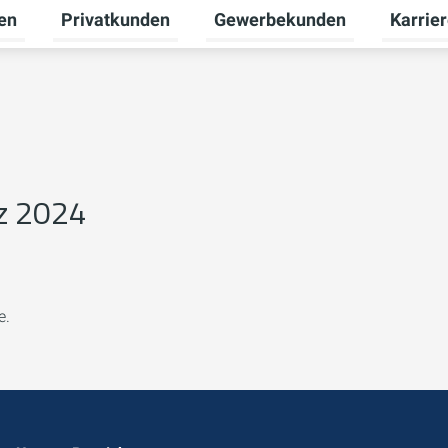
en
Privatkunden
Gewerbekunden
Karrie
Untermenü für Erneuerbare Energien umschalten
Untermenü für Privatkunden u
Untermen
z 2024
e.