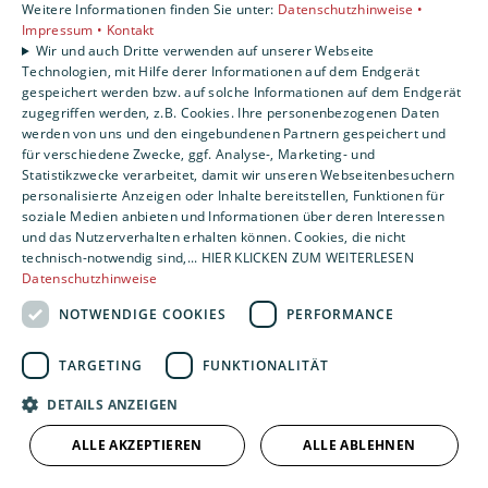
Bad
Design
Komfort & Hygiene
Weitere Informationen finden Sie unter:
Datenschutzhinweise •
Impressum •
Kontakt
Solar-ready Badezimmer
Wir und auch Dritte verwenden auf unserer Webseite
Technologien, mit Hilfe derer Informationen auf dem Endgerät
gespeichert werden bzw. auf solche Informationen auf dem Endgerät
Entdecken Sie, wie ein solar-ready Badezimmer
zugegriffen werden, z.B. Cookies. Ihre personenbezogenen Daten
Warmwasser, Fußbodenheizung und
werden von uns und den eingebundenen Partnern gespeichert und
Handtuchheizkörper mit Strom aus der
für verschiedene Zwecke, ggf. Analyse-, Marketing- und
Photovoltaikanlage verbindet – für mehr Komfort und
Statistikzwecke verarbeitet, damit wir unseren Webseitenbesuchern
personalisierte Anzeigen oder Inhalte bereitstellen, Funktionen für
geringere Energiekosten.
soziale Medien anbieten und Informationen über deren Interessen
Weiterlesen
und das Nutzerverhalten erhalten können. Cookies, die nicht
04. Dezember 2025
technisch-notwendig sind,... HIER KLICKEN ZUM WEITERLESEN
Datenschutzhinweise
NOTWENDIGE COOKIES
PERFORMANCE
Bad
Design
Lifestyle
TARGETING
FUNKTIONALITÄT
Geberit Sigma40
DETAILS ANZEIGEN
Die neuen WC-Betätigungsplatten Geberit Sigma40
ALLE AKZEPTIEREN
ALLE ABLEHNEN
überzeugen mit flachem Slim-Design, exklusiven
Materialien, Farbtönen und perfekter