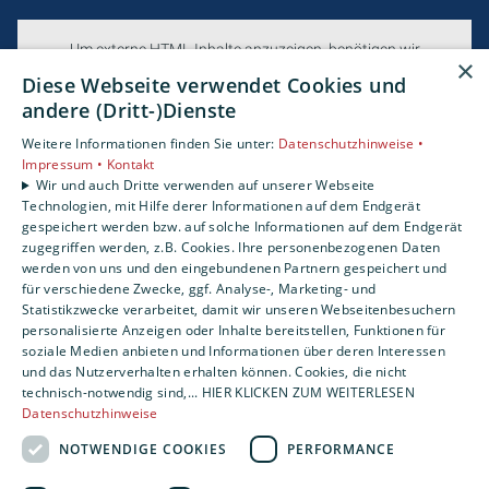
Um externe HTML-Inhalte anzuzeigen, benötigen wir
×
Ihre Einwilligung.
Diese Webseite verwendet Cookies und
Weitere Informationen finden Sie in unserer
andere (Dritt-)Dienste
Datenschutzerklärung.
Weitere Informationen finden Sie unter:
Datenschutzhinweise •
Impressum •
Kontakt
Wir und auch Dritte verwenden auf unserer Webseite
Cookie-Einstellungen öffnen
Technologien, mit Hilfe derer Informationen auf dem Endgerät
gespeichert werden bzw. auf solche Informationen auf dem Endgerät
zugegriffen werden, z.B. Cookies. Ihre personenbezogenen Daten
werden von uns und den eingebundenen Partnern gespeichert und
für verschiedene Zwecke, ggf. Analyse-, Marketing- und
Statistikzwecke verarbeitet, damit wir unseren Webseitenbesuchern
personalisierte Anzeigen oder Inhalte bereitstellen, Funktionen für
soziale Medien anbieten und Informationen über deren Interessen
und das Nutzerverhalten erhalten können. Cookies, die nicht
technisch-notwendig sind,... HIER KLICKEN ZUM WEITERLESEN
Datenschutzhinweise
NOTWENDIGE COOKIES
PERFORMANCE