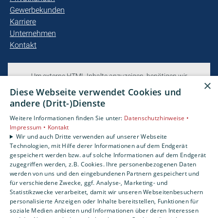
Gewerbekunden
Karriere
Unternehmen
Kontakt
Um externe HTML-Inhalte anzuzeigen, benötigen wir
×
Ihre Einwilligung.
Diese Webseite verwendet Cookies und
Weitere Informationen finden Sie in unserer
andere (Dritt-)Dienste
Datenschutzerklärung.
Weitere Informationen finden Sie unter:
Datenschutzhinweise •
Impressum •
Kontakt
Wir und auch Dritte verwenden auf unserer Webseite
Cookie-Einstellungen öffnen
Technologien, mit Hilfe derer Informationen auf dem Endgerät
gespeichert werden bzw. auf solche Informationen auf dem Endgerät
zugegriffen werden, z.B. Cookies. Ihre personenbezogenen Daten
werden von uns und den eingebundenen Partnern gespeichert und
für verschiedene Zwecke, ggf. Analyse-, Marketing- und
Statistikzwecke verarbeitet, damit wir unseren Webseitenbesuchern
personalisierte Anzeigen oder Inhalte bereitstellen, Funktionen für
soziale Medien anbieten und Informationen über deren Interessen