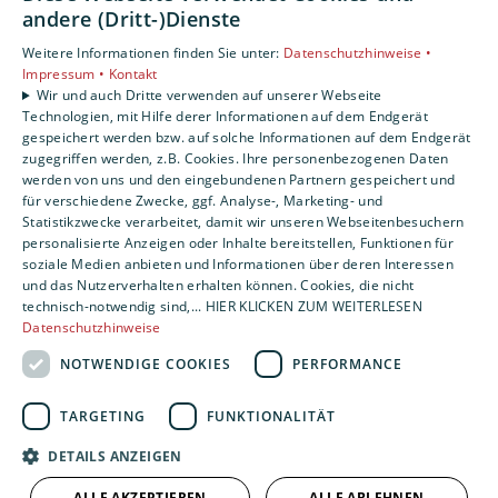
Weitere Informationen finden Sie in unserer
andere (Dritt-)Dienste
Datenschutzerklärung.
Weitere Informationen finden Sie unter:
Datenschutzhinweise •
Impressum •
Kontakt
Wir und auch Dritte verwenden auf unserer Webseite
Cookie-Einstellungen öffnen
Technologien, mit Hilfe derer Informationen auf dem Endgerät
gespeichert werden bzw. auf solche Informationen auf dem Endgerät
zugegriffen werden, z.B. Cookies. Ihre personenbezogenen Daten
werden von uns und den eingebundenen Partnern gespeichert und
für verschiedene Zwecke, ggf. Analyse-, Marketing- und
Statistikzwecke verarbeitet, damit wir unseren Webseitenbesuchern
personalisierte Anzeigen oder Inhalte bereitstellen, Funktionen für
soziale Medien anbieten und Informationen über deren Interessen
und das Nutzerverhalten erhalten können. Cookies, die nicht
technisch-notwendig sind,... HIER KLICKEN ZUM WEITERLESEN
Datenschutzhinweise
NOTWENDIGE COOKIES
PERFORMANCE
TARGETING
FUNKTIONALITÄT
DETAILS ANZEIGEN
ALLE AKZEPTIEREN
ALLE ABLEHNEN