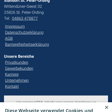
Standort St. Peter-Ording
Wittendüner-Geest 32
25826 St. Peter-Ording
Tel:
04863 478877
Impressum
Datenschutzerklärung
AGB
Barrierefreiheitserklärung
Unsere Bereiche
Privatkunden
Gewerbekunden
Karriere
Unternehmen
Kontakt
Um externe HTML-Inhalte anzuzeigen, benötigen wir
×
Ihre Einwilligung.
Diese Webseite verwendet Cookies und