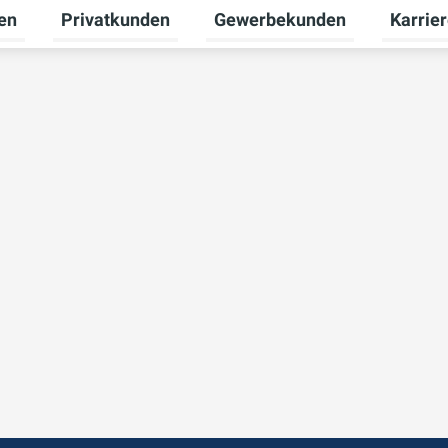
en
Privatkunden
Gewerbekunden
Karrie
Untermenü für Erneuerbare Energien umschalten
Untermenü für Privatkunden u
Untermen