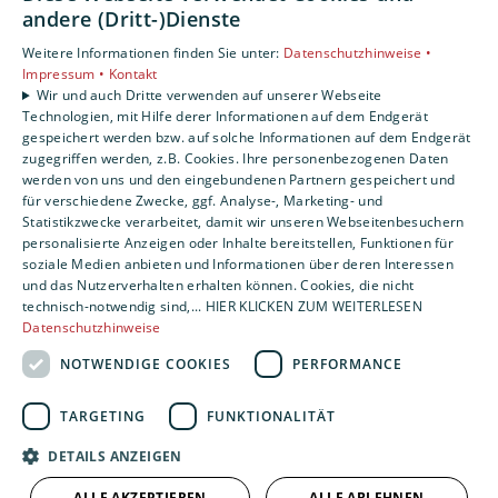
Weitere Informationen finden Sie in unserer
andere (Dritt-)Dienste
Datenschutzerklärung.
Weitere Informationen finden Sie unter:
Datenschutzhinweise •
Impressum •
Kontakt
Wir und auch Dritte verwenden auf unserer Webseite
Cookie-Einstellungen öffnen
Technologien, mit Hilfe derer Informationen auf dem Endgerät
gespeichert werden bzw. auf solche Informationen auf dem Endgerät
zugegriffen werden, z.B. Cookies. Ihre personenbezogenen Daten
werden von uns und den eingebundenen Partnern gespeichert und
für verschiedene Zwecke, ggf. Analyse-, Marketing- und
Statistikzwecke verarbeitet, damit wir unseren Webseitenbesuchern
personalisierte Anzeigen oder Inhalte bereitstellen, Funktionen für
soziale Medien anbieten und Informationen über deren Interessen
und das Nutzerverhalten erhalten können. Cookies, die nicht
technisch-notwendig sind,... HIER KLICKEN ZUM WEITERLESEN
Datenschutzhinweise
NOTWENDIGE COOKIES
PERFORMANCE
TARGETING
FUNKTIONALITÄT
DETAILS ANZEIGEN
ALLE AKZEPTIEREN
ALLE ABLEHNEN