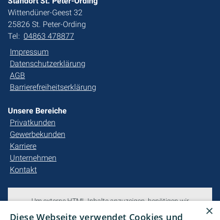
Standort St. Peter-Ording
Wittendüner-Geest 32
25826 St. Peter-Ording
Tel:
04863 478877
Impressum
Datenschutzerklärung
AGB
Barrierefreiheitserklärung
Unsere Bereiche
Privatkunden
Gewerbekunden
Karriere
Unternehmen
Kontakt
Um externe HTML-Inhalte anzuzeigen, benötigen wir
×
Ihre Einwilligung.
Diese Webseite verwendet Cookies und