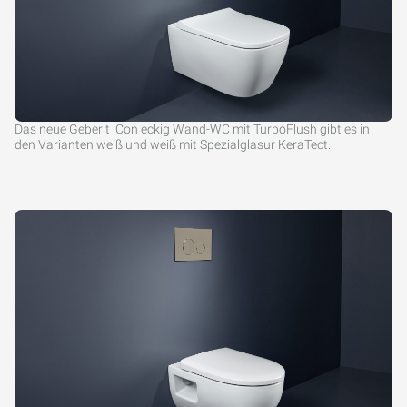
Das neue Geberit iCon eckig Wand-WC mit TurboFlush gibt es in
den Varianten weiß und weiß mit Spezialglasur KeraTect.