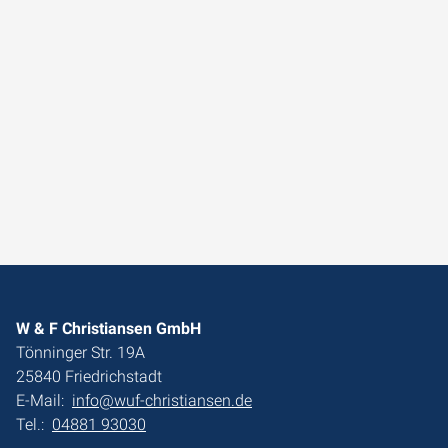
W & F Christiansen GmbH
Tönninger Str. 19A
25840 Friedrichstadt
E-Mail:
info@wuf-christiansen.de
Tel.:
04881 93030