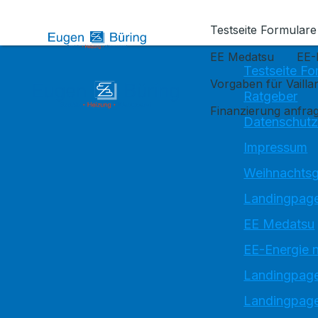
Kontaktieren Sie uns
Testseite Formulare
EE Medatsu
EE-
Testseite Fo
Vorgaben für Vaill
Ratgeber
Finanzierung anfra
Datenschutz
Impressum
Weihnachtsg
Landingpage
EE Medatsu
EE-Energie 
Landingpag
Landingpage