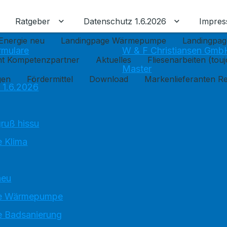
Ratgeber
Datenschutz 1.6.2026
Impre
Untermenü für Ratgeber umschalten
Untermenü f
Energie neu
Landingpage Wärmepumpe
Landingpag
rmulare
W & F Christiansen Gmb
ant Kompetenzpartner
Aktuelles
Fliesenarbeiten (tou
Master
gen
Fördermittel
Download
Markenlieferanten R
 1.6.2026
ruß hissu
 Klima
neu
e Wärmepumpe
 Badsanierung