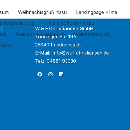
ssum
Weihnachtsgruß hissu
Landingpage Klima
ür Datenschutz 1.6.2026 umschalten
e Badsanierung
Klima & Lüftung - hissu
W & F Christiansen GmbH
H
jou)
Was nur wir haben HI
Weihnachtspost
Tönninger Str. 19A
25840 Friedrichstadt
ecord
E-Mail:
info@wuf-christiansen.de
Tel.:
04881 93030