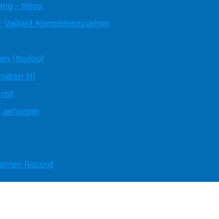
ung - hissu
 Vaillant Kompetenzpartner
ten (toujou)
 haben HI
ost
g anfragen
ranten Record