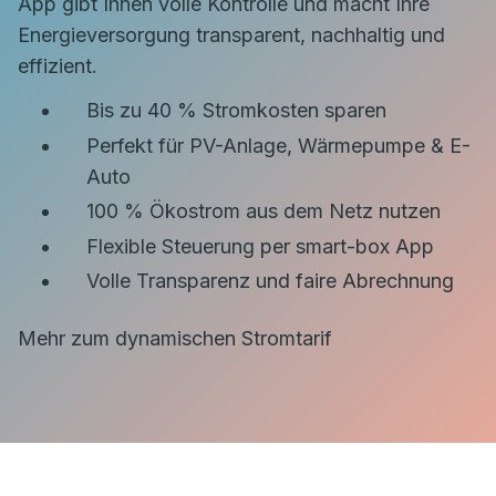
App gibt Ihnen volle Kontrolle und macht Ihre
Energieversorgung transparent, nachhaltig und
effizient.
Bis zu 40 % Stromkosten sparen
Perfekt für PV-Anlage, Wärmepumpe & E-
Auto
100 % Ökostrom aus dem Netz nutzen
Flexible Steuerung per smart-box App
Volle Transparenz und faire Abrechnung
Mehr zum dynamischen Stromtarif