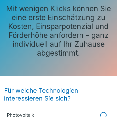
Mit wenigen Klicks können Sie
eine erste Einschätzung zu
Kosten, Einsparpotenzial und
Förderhöhe anfordern – ganz
individuell auf Ihr Zuhause
abgestimmt.
Für welche Technologien
interessieren Sie sich?
Photovoltaik