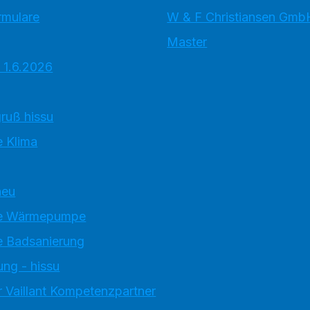
rmulare
W & F Christiansen Gmb
Master
 1.6.2026
ruß hissu
 Klima
neu
e Wärmepumpe
 Badsanierung
ung - hissu
 Vaillant Kompetenzpartner