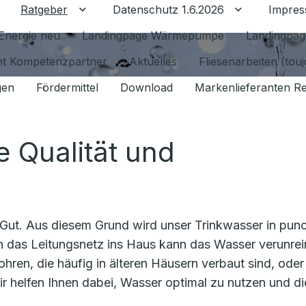
Ratgeber
Datenschutz 1.6.2026
Impre
Untermenü für Ratgeber umschalten
Untermenü f
Energie neu
Landingpage Wärmepumpe
Landingpag
ant Kompetenzpartner
Aktuelles
Fliesenarbeiten (tou
gen
Fördermittel
Download
Markenlieferanten R
 Qualität und
 Gut. Aus diesem Grund wird unser Trinkwasser in pun
ch das Leitungsnetz ins Haus kann das Wasser verunrei
hren, die häufig in älteren Häusern verbaut sind, oder
r helfen Ihnen dabei, Wasser optimal zu nutzen und di