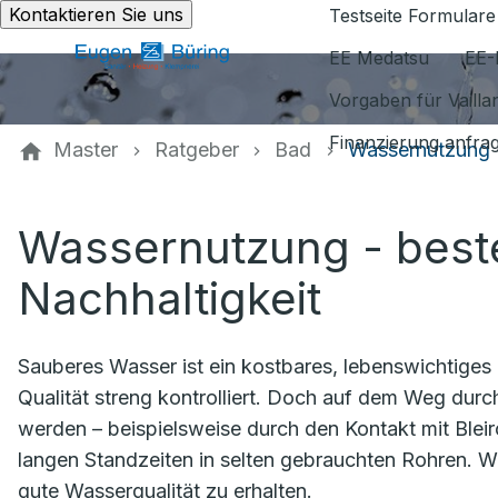
Kontaktieren Sie uns
Testseite Formulare
EE Medatsu
EE-
Vorgaben für Vaill
Finanzierung anfra
Master
Ratgeber
Bad
Wassernutzung
Wassernutzung - beste
Nachhaltigkeit
Sauberes Wasser ist ein kostbares, lebenswichtiges
Qualität streng kontrolliert. Doch auf dem Weg dur
werden – beispielsweise durch den Kontakt mit Bleiro
langen Standzeiten in selten gebrauchten Rohren. Wi
gute Wasserqualität zu erhalten.