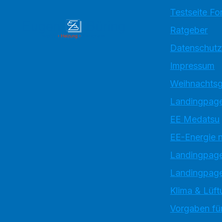
Testseite Fo
Ratgeber
Datenschutz
Impressum
Weihnachtsg
Landingpage
EE Medatsu
EE-Energie 
Landingpag
Landingpage
Klima & Lüft
Vorgaben für