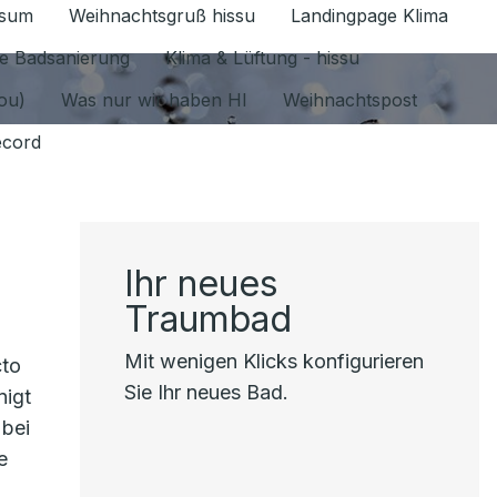
ssum
Weihnachtsgruß hissu
Landingpage Klima
ür Datenschutz 1.6.2026 umschalten
e Badsanierung
Klima & Lüftung - hissu
jou)
Was nur wir haben HI
Weihnachtspost
ecord
Ihr neues
Traumbad
Mit wenigen Klicks konfigurieren
cto
Sie Ihr neues Bad.
nigt
 bei
e