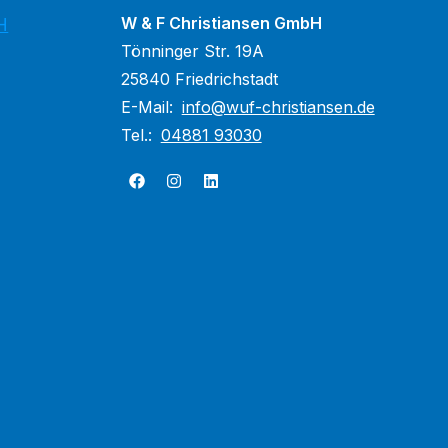
W & F Christiansen GmbH
H
Tönninger Str. 19A
25840 Friedrichstadt
E-Mail:
info@wuf-christiansen.de
Tel.:
04881 93030