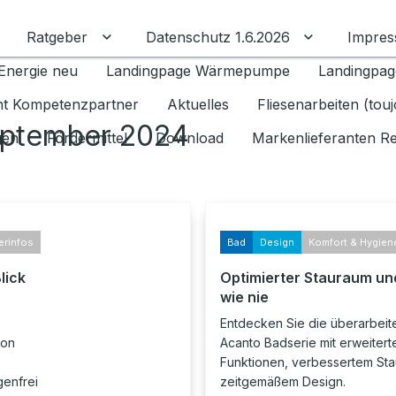
Ratgeber
Datenschutz 1.6.2026
Impre
Untermenü für Ratgeber umschalten
Untermenü f
Energie neu
Landingpage Wärmepumpe
Landingpag
ant Kompetenzpartner
Aktuelles
Fliesenarbeiten (tou
eptember 2024
gen
Fördermittel
Download
Markenlieferanten R
erinfos
Bad
Design
Komfort & Hygien
lick
Optimierter Stauraum und
wie nie
Entdecken Sie die überarbeit
von
Acanto Badserie mit erweitert
Funktionen, verbessertem St
genfrei
zeitgemäßem Design.