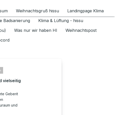
ssum
Weihnachtsgruß hissu
Landingpage Klima
ür Datenschutz 1.6.2026 umschalten
e Badsanierung
Klima & Lüftung - hissu
jou)
Was nur wir haben HI
Weihnachtspost
ecord
e
 vielseitig
ete Geberit
en
auraum und