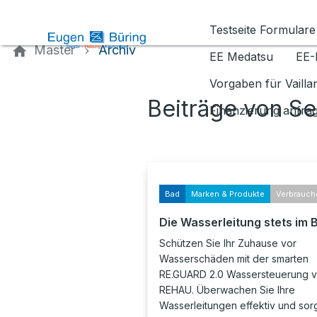
Kontaktieren Sie uns
Testseite Formulare
Master
Archiv
EE Medatsu
EE-
Vorgaben für Vaill
Beiträge von S
Finanzierung anfra
Bad
Marken & Produkte
Verbrauch
Die Wasserleitung stets im B
Schützen Sie Ihr Zuhause vor
Wasserschäden mit der smarten
RE.GUARD 2.0 Wassersteuerung 
REHAU. Überwachen Sie Ihre
Wasserleitungen effektiv und sor