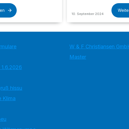
sen
Weite
10. September 2024
rmulare
W & F Christiansen Gmb
Master
 1.6.2026
ruß hissu
 Klima
neu