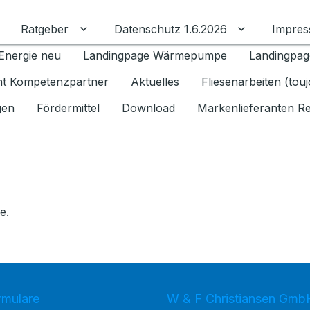
Ratgeber
Datenschutz 1.6.2026
Impre
Untermenü für Ratgeber umschalten
Untermenü f
Energie neu
Landingpage Wärmepumpe
Landingpag
ant Kompetenzpartner
Aktuelles
Fliesenarbeiten (tou
gen
Fördermittel
Download
Markenlieferanten R
e.
rmulare
W & F Christiansen Gmb