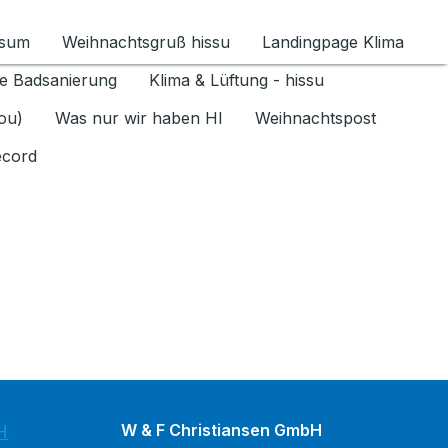
ssum
Weihnachtsgruß hissu
Landingpage Klima
ür Datenschutz 1.6.2026 umschalten
e Badsanierung
Klima & Lüftung - hissu
jou)
Was nur wir haben HI
Weihnachtspost
ecord
W & F Christiansen GmbH
H