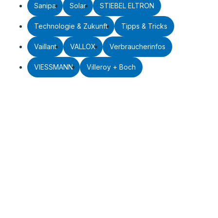
Sanipa
Solar
STIEBEL ELTRON
Technologie & Zukunft
Tipps & Tricks
Vaillant
VALLOX
Verbraucherinfos
VIESSMANN
Villeroy + Boch