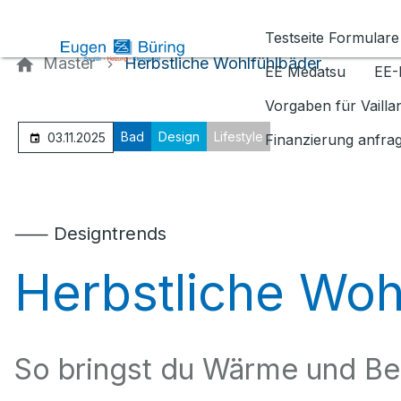
Kontaktieren Sie uns
Testseite Formulare
Master
Herbstliche Wohlfühlbäder
EE Medatsu
EE-
Vorgaben für Vaill
Bad
Design
Lifestyle
03.11.2025
Finanzierung anfra
⸺ Designtrends
Herbstliche Woh
So bringst du Wärme und Be