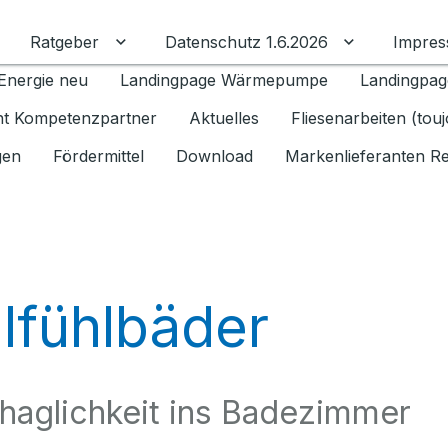
Ratgeber
Datenschutz 1.6.2026
Impre
Untermenü für Ratgeber umschalten
Untermenü f
Energie neu
Landingpage Wärmepumpe
Landingpag
ant Kompetenzpartner
Aktuelles
Fliesenarbeiten (tou
gen
Fördermittel
Download
Markenlieferanten R
lfühlbäder
haglichkeit ins Badezimmer