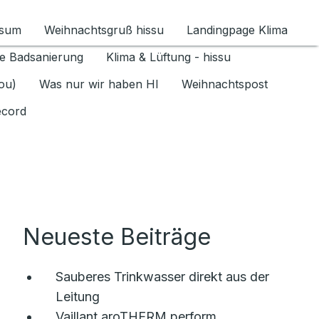
ssum
Weihnachtsgruß hissu
Landingpage Klima
ür Datenschutz 1.6.2026 umschalten
e Badsanierung
Klima & Lüftung - hissu
jou)
Was nur wir haben HI
Weihnachtspost
ecord
Neueste Beiträge
Sauberes Trinkwasser direkt aus der
Leitung
Vaillant aroTHERM perform