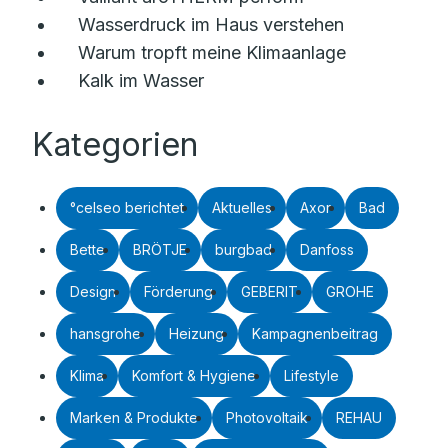
Wasserdruck im Haus verstehen
Warum tropft meine Klimaanlage
Kalk im Wasser
Kategorien
°celseo berichtet
Aktuelles
Axor
Bad
Bette
BRÖTJE
burgbad
Danfoss
Design
Förderung
GEBERIT
GROHE
hansgrohe
Heizung
Kampagnenbeitrag
Klima
Komfort & Hygiene
Lifestyle
Marken & Produkte
Photovoltaik
REHAU