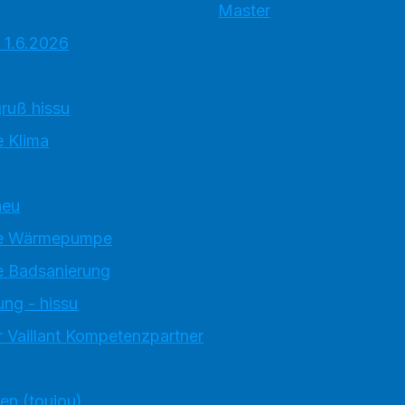
Master
 1.6.2026
ruß hissu
 Klima
neu
e Wärmepumpe
 Badsanierung
ung - hissu
 Vaillant Kompetenzpartner
ten (toujou)