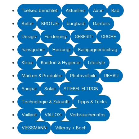
°celseo berichtet
Aktuelles
Axor
Bad
Bette
BRÖTJE
burgbad
Danfoss
Design
Förderung
GEBERIT
GROHE
hansgrohe
Heizung
Kampagnenbeitrag
Klima
Komfort & Hygiene
Lifestyle
Marken & Produkte
Photovoltaik
REHAU
Sanipa
Solar
STIEBEL ELTRON
Technologie & Zukunft
Tipps & Tricks
Vaillant
VALLOX
Verbraucherinfos
VIESSMANN
Villeroy + Boch